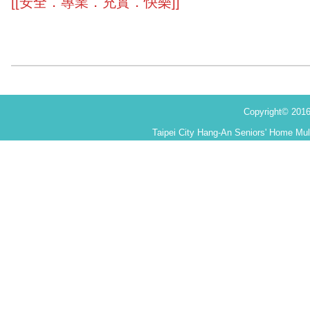
[[安全．專業．充實．快樂]]
Copyright©
Taipei City Hang-An Seniors' Home Mul