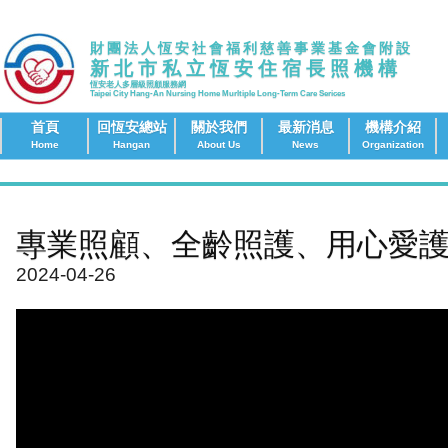
財團法人恆安社會福利慈善事業基金會附設
新北市私立恆安住宿長照機構
恆安老人多層級照顧服務網
Taipei City Hang-An Nursing Home Murltiple Long-Term Care Serices
首頁
回恆安總站
關於我們
最新消息
機構介紹
Home
Hangan
About Us
News
Organization
專業照顧、全齡照護、用心愛護
2024-04-26