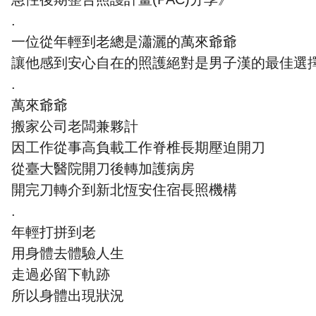
.
一位從年輕到老總是瀟灑的萬來爺爺
讓他感到安心自在的照護絕對是男子漢的最佳選
.
萬來爺爺
搬家公司老闆兼夥計
因工作從事高負載工作脊椎長期壓迫開刀
從臺大醫院開刀後轉加護病房
開完刀轉介到新北恆安住宿長照機構
.
年輕打拼到老
用身體去體驗人生
走過必留下軌跡
所以身體出現狀況