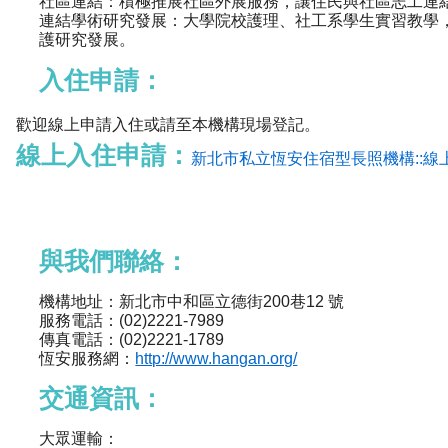
社區連結：積極推展社區外展服務，讓住民與社區志工連
連結學術研究發展：大學院校護理、社工系學生實習教學
護研究發展。
入住申請：
歡迎線上申請入住或請至本機構現場登記。
線上入住申請：
新北市私立恆安住宿型長照機構::線
與我們聯絡：
機構地址：新北市中和區立德街200巷12 號
服務電話：(02)2221-7989
傳真電話：(02)2221-1789
恆安服務網：
http://www.hangan.org/
交通資訊：
大眾運輸：